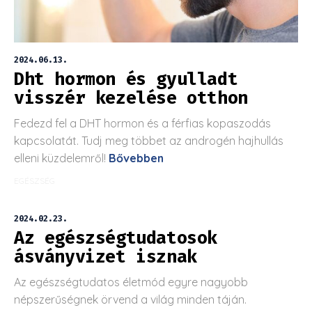
2024.06.13.
Dht hormon és gyulladt
visszér kezelése otthon
Fedezd fel a DHT hormon és a férfias kopaszodás
kapcsolatát. Tudj meg többet az androgén hajhullás
elleni küzdelemről!
Bővebben
EGÉSZSÉG
2024.02.23.
Az egészségtudatosok
ásványvizet isznak
Az egészségtudatos életmód egyre nagyobb
népszerűségnek örvend a világ minden táján.