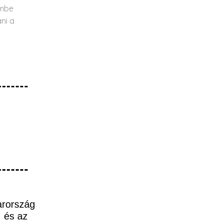
embe
ni a