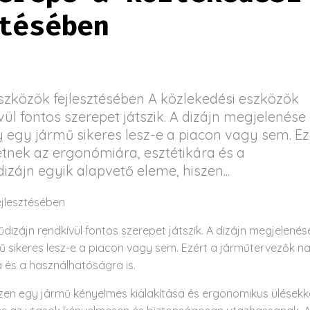
tésében
szközök fejlesztésében A közlekedési eszközök
vül fontos szerepet játszik. A dizájn megjelenése
y egy jármű sikeres lesz-e a piacon vagy sem. Ez
tnek az ergonómiára, esztétikára és a
zájn egyik alapvető eleme, hiszen...
ejlesztésében
dizájn rendkívül fontos szerepet játszik. A dizájn megjelenés
mű sikeres lesz-e a piacon vagy sem. Ezért a járműtervezők n
 és a használhatóságra is.
szen egy jármű kényelmes kialakítása és ergonomikus ülésekk