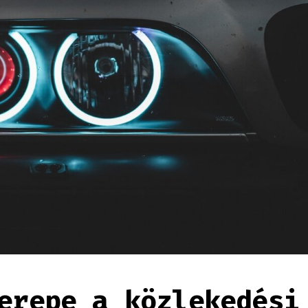
erepe a közlekedési 