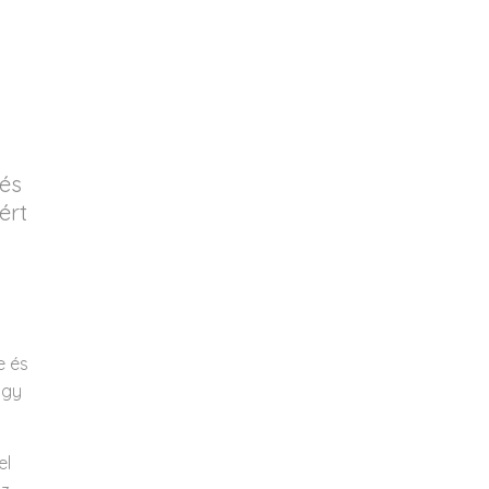
 és
ért
e és
agy
el