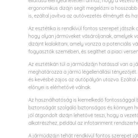
ellátása elengedhetetlen ahhoz, hogy a vezető
ergonomikus dizájn segít megelőzni a hosszabb
is, ezáltal javítva az autóvezetés élményét és h
Az esztétika is rendkívül fontos szerepet játszi
hogy olyan járműveket vásároljanak, amelyek vo
dizájnt kialakítani, amely vonzza a potenciális 
fogyasztók szemében, és segíthet a piaci versen
Az esztétikán túl a járműdizájn hatással van a 
meghatározza a jármű légellenállási tényezőjé
és kevésbé zajos az autópályán utazva. Ezálta
előnyei is elérhetővé válnak.
Az használhatóság is kiemelkedő fontossággal b
biztonságát szolgáló biztonságos és könnyen has
jól átgondolt dizájn lehetővé teszi, hogy a vez
alkatrészhez, például az infotainment rendszerh
A járműdizájn tehát rendkívül fontos szerepet já