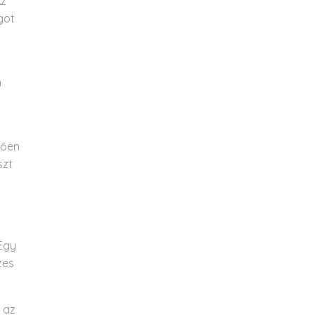
Az
got
n
tően
szt
 Egy
zes
 az