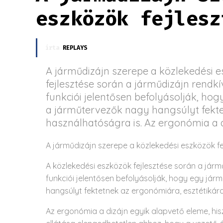
eszközök fejlesz
írta
REPLAYS
A járműdizájn szerepe a közlekedési e
fejlesztése során a járműdizájn rendkí
funkciói jelentősen befolyásolják, hog
a járműtervezők nagy hangsúlyt fekte
használhatóságra is. Az ergonómia a di
A járműdizájn szerepe a közlekedési eszközök f
A közlekedési eszközök fejlesztése során a jármű
funkciói jelentősen befolyásolják, hogy egy jár
hangsúlyt fektetnek az ergonómiára, esztétikára
Az ergonómia a dizájn egyik alapvető eleme, hi