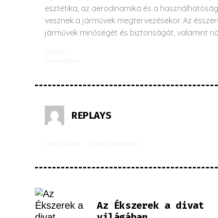
esztétika, az aerodinamika és a használhatósá
vesznek a járművek megtervezésekor. Az ésszerűe
járművek minőségét és biztonságát, valamint növ
DESIGN
JárműDizájn
REPLAYS
Szerző Cikkei
Szerző Weboldala
Az Ékszerek a divat
világában