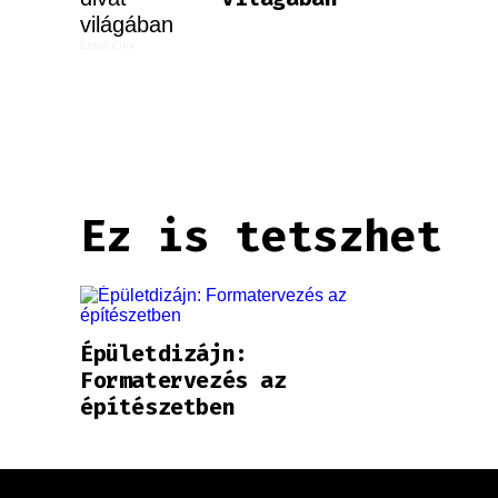
Előző Cikk
Ez is tetszhet
Épületdizájn:
Formatervezés az
építészetben