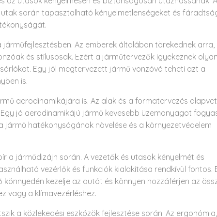
 és az utasok kényelmesen és biztonságosan utazhassanak. 
 utak során tapasztalható kényelmetlenségeket és fáradtsá
atékonyságát.
k a járműfejlesztésben. Az emberek általában törekednek arra,
nzóak és stílusosak. Ezért a járműtervezők igyekeznek olya
vásárlókat. Egy jól megtervezett jármű vonzóvá teheti azt a
yben is.
jármű aerodinamikájára is. Az alak és a formatervezés alapve
t. Egy jó aerodinamikájú jármű kevesebb üzemanyagot fogya
l a jármű hatékonyságának növelése és a környezetvédelem
ír a járműdizájn során. A vezetők és utasok kényelmét és
ználható vezérlők és funkciók kialakítása rendkívül fontos.
ető könnyedén kezelje az autót és könnyen hozzáférjen az öss
ez vagy a klímavezérléshez.
tszik a közlekedési eszközök fejlesztése során. Az ergonómia,