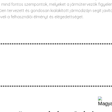
g mind fontos szempontok, melyeket a járműtervezők figyel
n tervezett és gondosan kialakított járműdizájn segít javíta
eli a felhasználói élményt és elégedettséget.