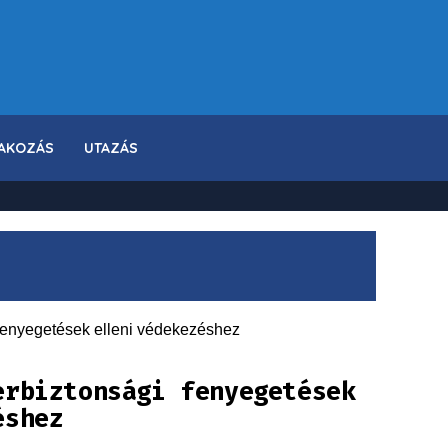
AKOZÁS
UTAZÁS
erbiztonsági fenyegetések
éshez