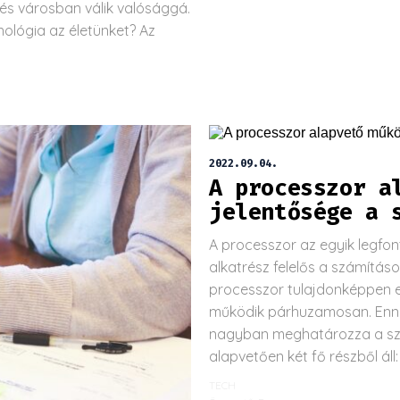
 és városban válik valósággá.
ológia az életünket? Az
2022.09.04.
A processzor a
jelentősége a 
A processzor az egyik legfo
alkatrész felelős a számítás
processzor tulajdonképpen eg
működik párhuzamosan. Enn
nagyban meghatározza a szá
alapvetően két fő részből áll:
TECH