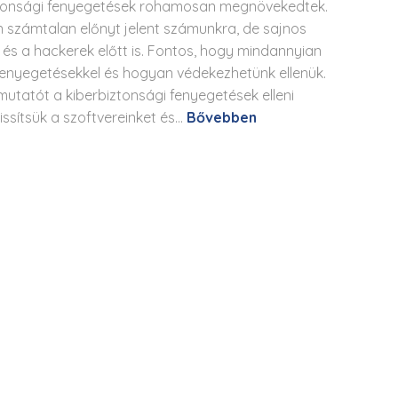
iztonsági fenyegetések rohamosan megnövekedtek.
n számtalan előnyt jelent számunkra, de sajnos
és a hackerek előtt is. Fontos, hogy mindannyian
 fenyegetésekkel és hogyan védekezhetünk ellenük.
mutatót a kiberbiztonsági fenyegetések elleni
ssítsük a szoftvereinket és...
Bővebben