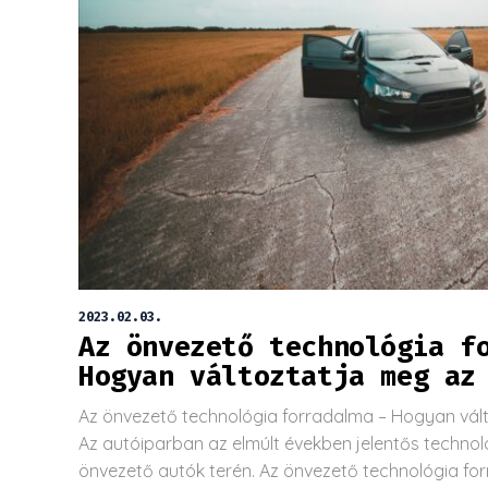
2023.02.03.
Az önvezető technológia f
Hogyan változtatja meg az
Az önvezető technológia forradalma – Hogyan vált
Az autóiparban az elmúlt években jelentős technoló
önvezető autók terén. Az önvezető technológia for