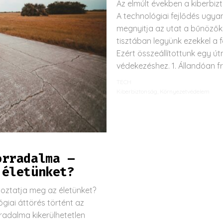
Az elmúlt években a kiberb
A technológiai fejlődés ugya
megnyitja az utat a bűnözők 
tisztában legyünk ezekkel a
Ezért összeállítottunk egy út
védekezéshez. 1. Állandóan fri
TECH
Kiberbiztonság
,
Környezetvédelem
orradalma –
 életünket?
oztatja meg az életünket?
giai áttörés történt az
radalma kikerülhetetlen