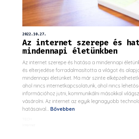
2022.10.27.
Az internet szerepe és ha
mindennapi életünkben
Az internet szerepe és hatása a mindennapi életünk
és elterjedése forradalmasította a világot és alap
mindennapi életünket. Ma már szinte elképzelhetetle
ahol nincs internetkapcsolatunk, ahol nincs lehető
információhoz jutni, kommunikálni másokkal világsz
vásárolni. Az internet az egyik legnagyobb technol
hatásaival...
Bővebben
TECH
Internet