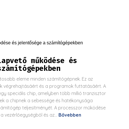
lapvető működése és
számítógépekben
ntosabb eleme minden számítógépnek. Ez az
ok végrehajtásáért és a programok futtatásáért. A
y speciális chip, amelyben több millió tranzisztor
ek a chipnek a sebessége és hatékonysága
mítógép teljesítményét. A processzor működése
 a vezérlőegységből és az...
Bővebben