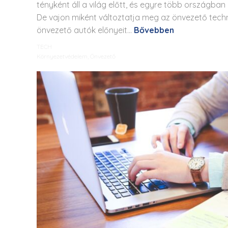
tényként áll a világ előtt, és egyre több országban
De vajon miként változtatja meg az önvezető techn
önvezető autók előnyeit...
Bővebben
TECH
Környezetvédelem
,
Önvezető