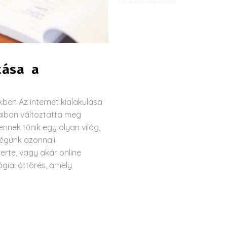
Önvezető
,
Processzor
tása a
ben Az internet kialakulása
jaiban változtatta meg
nnek tűnik egy olyan világ,
ségünk azonnali
erte, vagy akár online
ógiai áttörés, amely