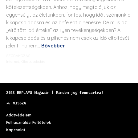
kötelezettségekben. Ahhoz, hogy megtaláljuk az
egyensúlyt az életünkben, fontos, hogy időt szánjunk a
kikapcsolódásra és az önfeledt pihenésre. De mi is az
„eltöltött idő értéke” az ilyen tevékenységekben? A
kikapcsolódás és a pihenés nem csak az idő eltöltését
jelenti, hanem...
Bővebben
SZÓRAKOZÁS
Internet
,
Kikapcsolódás
2023 REPLAYS Magazin | Minden jog fenntartva!
VISSZA
Adatvédelem
Felhasználási Feltételek
Kapcsolat