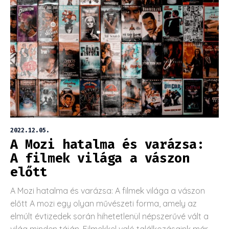
2022.12.05.
A Mozi hatalma és varázsa:
A filmek világa a vászon
előtt
A Mozi hatalma és varázsa: A filmek világa a vászon
előtt A mozi egy olyan művészeti forma, amely az
elmúlt évtizedek során hihetetlenül népszerűvé vált a
világ minden táján. Filmekkel való találkozásaink már