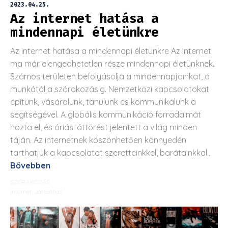
2023.04.25.
Az internet hatása a
mindennapi életünkre
Az internet hatása a mindennapi életünkre Az internet
ma már elengedhetetlen része mindennapi életünknek.
Számos területen befolyásolja a mindennapjainkat, a
munkától a szórakozásig. Nemzetközi kapcsolatokat
építünk, vásárolunk, tanulunk és kommunikálunk a
segítségével. A globális kommunikáció forradalmát
hozta el, és óriási áttörést jelentett a világ minden
táján. Az internetnek köszönhetően könnyedén
tarthatjuk a kapcsolatot szeretteinkkel, barátainkkal...
Bővebben
SZÓRAKOZÁS
Internet
,
Játszóház