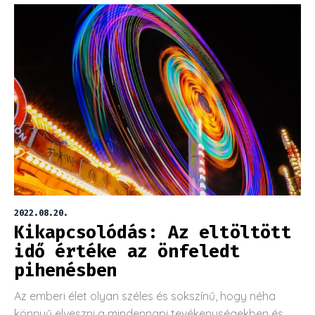
2022.08.20.
Kikapcsolódás: Az eltöltött
idő értéke az önfeledt
pihenésben
Az emberi élet olyan széles és sokszínű, hogy néha
könnyű elveszni a mindennapi tevékenységekben és