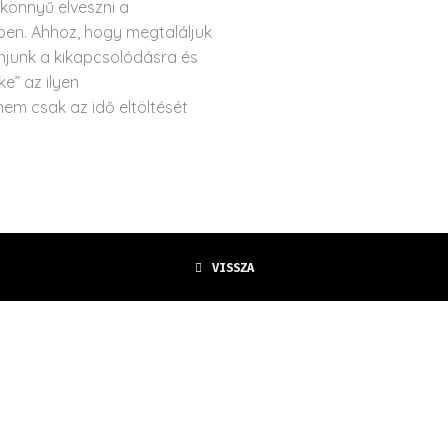
 könnyű elveszni a
en. Ahhoz, hogy megtaláljuk
ánjunk a kikapcsolódásra és
ke” az ilyen
em csak az idő eltöltését
VISSZA