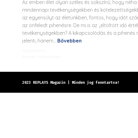
Az emberi élet olyan széles és sokszínű, hogy néha
mindennapi tevékenységekben és kötelezettségekb
az egyensúlyt az életünkben, fontos, hogy időt sz
az önfeledt pihenésre. De mi is az „eltöltött idő érté
tevékenységekben? A kikapcsolódás és a pihenés n
jelenti, hanem...
Bővebben
SZÓRAKOZÁS
Internet
,
Kikapcsolódás
2023 REPLAYS Magazin | Minden jog fenntartva!