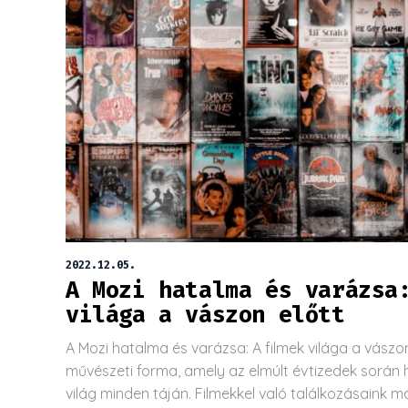
2022.12.05.
A Mozi hatalma és varázsa
világa a vászon előtt
A Mozi hatalma és varázsa: A filmek világa a vászo
művészeti forma, amely az elmúlt évtizedek során h
világ minden táján. Filmekkel való találkozásaink