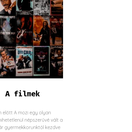
: A filmek
n előtt A mozi egy olyan
ihetetlenül népszerűvé vált a
 már gyermekkorunktól kezdve