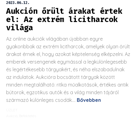
2023.06.12.
Aukción őrült árakat értek
el: Az extrém licitharcok
világa
Az online aukciók világában újabban egyre
gyakoribbak az extrém licitharcok, amelyek olyan őrült
árakat érnek el, hogy azokat képtelenség elképzelni. Az
emberek versengenek egymással a legkülönlegesebb
és legértékesebb tárgyakért, és néha elszabadulnak
az indulatok. Aukcióra bocsátott tárgyak között
minden megtalálható: ritka műalkotások, értékes antik
bútorok, egzotikus autók és a világ minden tájáról
származó különleges csodák....
Bővebben
ÜZLET
Aukció
,
Befektetés