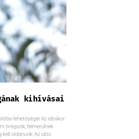
gának kihívásai
ldási lehetőségei Az időskor
m öregszik, felmerülnek
 kell oldanunk. Az idős