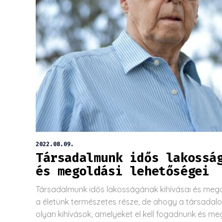
2022.08.09.
Társadalmunk idős lakossá
és megoldási lehetőségei
Társadalmunk idős lakosságának kihívásai és mego
a életünk természetes része, de ahogy a társadalo
olyan kihívások, amelyeket el kell fogadnunk és meg