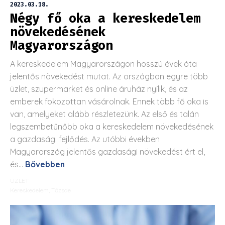
2023.03.18.
Négy fő oka a kereskedelem
növekedésének
Magyarországon
A kereskedelem Magyarországon hosszú évek óta
jelentős növekedést mutat. Az országban egyre több
üzlet, szupermarket és online áruház nyílik, és az
emberek fokozottan vásárolnak. Ennek több fő oka is
van, amelyeket alább részletezünk. Az első és talán
legszembetűnőbb oka a kereskedelem növekedésének
a gazdasági fejlődés. Az utóbbi években
Magyarország jelentős gazdasági növekedést ért el,
és...
Bővebben
ÜZLET
Kereskedelem
,
Tőzsde