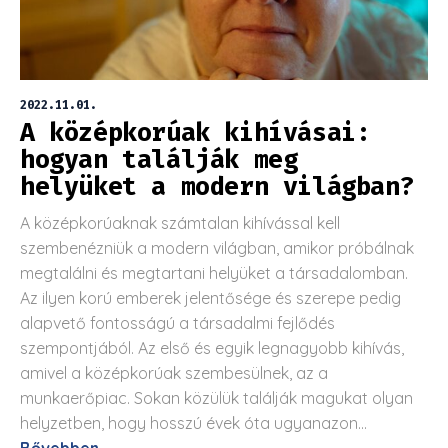
2022.11.01.
A középkorúak kihívásai:
hogyan találják meg
helyüket a modern világban?
A középkorúaknak számtalan kihívással kell
szembenézniük a modern világban, amikor próbálnak
megtalálni és megtartani helyüket a társadalomban.
Az ilyen korú emberek jelentősége és szerepe pedig
alapvető fontosságú a társadalmi fejlődés
szempontjából. Az első és egyik legnagyobb kihívás,
amivel a középkorúak szembesülnek, az a
munkaerőpiac. Sokan közülük találják magukat olyan
helyzetben, hogy hosszú évek óta ugyanazon...
Bővebben