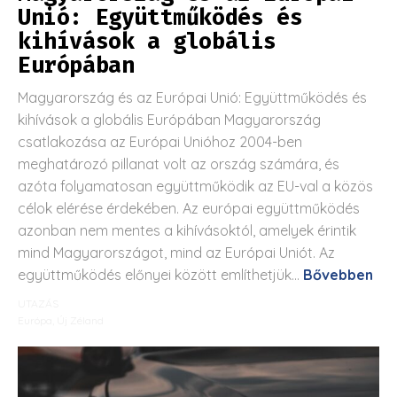
Unió: Együttműködés és
kihívások a globális
Európában
Magyarország és az Európai Unió: Együttműködés és
kihívások a globális Európában Magyarország
csatlakozása az Európai Unióhoz 2004-ben
meghatározó pillanat volt az ország számára, és
azóta folyamatosan együttműködik az EU-val a közös
célok elérése érdekében. Az európai együttműködés
azonban nem mentes a kihívásoktól, amelyek érintik
mind Magyarországot, mind az Európai Uniót. Az
együttműködés előnyei között említhetjük...
Bővebben
UTAZÁS
Európa
,
Új Zéland