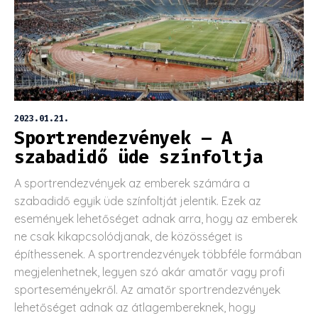
2023.01.21.
Sportrendezvények – A
szabadidő üde színfoltja
A sportrendezvények az emberek számára a
szabadidő egyik üde színfoltját jelentik. Ezek az
események lehetőséget adnak arra, hogy az emberek
ne csak kikapcsolódjanak, de közösséget is
építhessenek. A sportrendezvények többféle formában
megjelenhetnek, legyen szó akár amatőr vagy profi
sporteseményekről. Az amatőr sportrendezvények
lehetőséget adnak az átlagembereknek, hogy