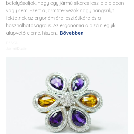
befolyásolják, hogy egy jármű sikeres lesz-e a piacon
vagy sem. Ezért a járműtervezők nagy hangsúlyt
fektetnek az ergonómiára, esztétikára és a
használhatóságra is. Az ergonómia a dizájn egyik
alapvető eleme, hiszen...
Bővebben
DESIGN
JárműDizájn