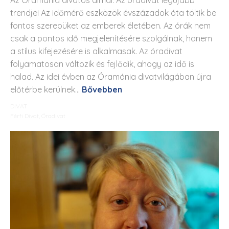
trendjei Az időmérő eszközök évszázadok óta töltik be
fontos szerepüket az emberek életében. Az órák nem
csak a pontos idő megjelenítésére szolgálnak, hanem
a stílus kifejezésére is alkalmasak. Az óradivat
folyamatosan változik és fejlődik, ahogy az idő is
halad. Az idei évben az Óramánia divatvilágában újra
előtérbe kerülnek...
Bővebben
DIVAT
Férfi Divat
,
Óradivat