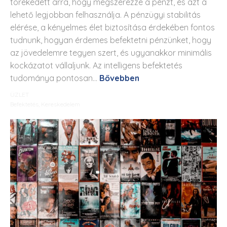
törekedett arra, hogy megszerezze a pénzt, és azt a
lehető legjobban felhasználja. A pénzügyi stabilitás
elérése, a kényelmes élet biztosítása érdekében fontos
tudnunk, hogyan érdemes befektetni pénzünket, hogy
az jövedelemre tegyen szert, és ugyanakkor minimális
kockázatot vállaljunk. Az intelligens befektetés
tudománya pontosan...
Bővebben
ÜZLET
Befektetés
,
Kereskedelem