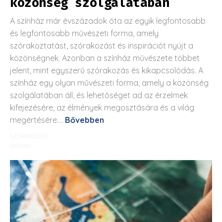
közönség szolgálatában
A színház már évszázadok óta az egyik legfontosabb
és legfontosabb művészeti forma, amely
szórakoztatást, szórakozást és inspirációt nyújt a
közönségnek. Azonban a színház művészete többet
jelent, mint egyszerű szórakozás és kikapcsolódás. A
színház egy olyan művészeti forma, amely a közönség
szolgálatában áll, és lehetőséget ad az érzelmek
kifejezésére, az élmények megosztására és a világ
megértésére....
Bővebben
SZÓRAKOZÁS
Színház