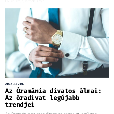
Épület Dizájn
,
Termék Dizájn
2022.11.10.
Az Óramánia divatos álmai:
Az óradivat legújabb
trendjei
Az Óramánia divatos álmai: Az óradivat legújabb