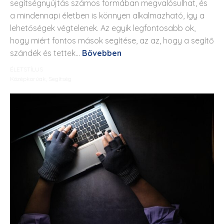
segítségnyújtás számos formában megvalósulhat, és
a mindennapi életben is könnyen alkalmazható, így a
lehetőségek végtelenek. Az egyik legfontosabb ok,
hogy miért fontos mások segítése, az az, hogy a segítő
szándék és tettek...
Bővebben
ÉLETSTÍLUS
Középkorúak
,
Segítség