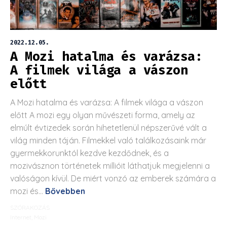
2022.12.05.
A Mozi hatalma és varázsa:
A filmek világa a vászon
előtt
A Mozi hatalma és varázsa: A filmek világa a vászon
előtt A mozi egy olyan művészeti forma, amely az
elmúlt évtizedek során hihetetlenül népszerűvé vált a
világ minden táján. Filmekkel való találkozásaink már
gyermekkorunktól kezdve kezdődnek, és a
mozivásznon történetek millióit láthatjuk megjelenni a
valóságon kívül. De miért vonzó az emberek számára a
mozi és...
Bővebben
SZÓRAKOZÁS
Internet
,
Mozi