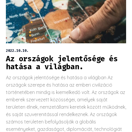
2022.10.10.
Az országok jelentősége és
hatása a világban.
Az országok jelentősége és hatása a világban Az
országok szerepe és hatása az emberi civilizáció
történetében mindig is kiemelkedő volt. Az országok az
emberek szervezett közösségei, amelyek saját
területen élnek, nemzetállami keretek között működnek,
és saját szuverenitással rendelkeznek. Az országok
számos területen befolyásolják a globális
eseményeket, gazdaságot, diplomáciát, technológiát