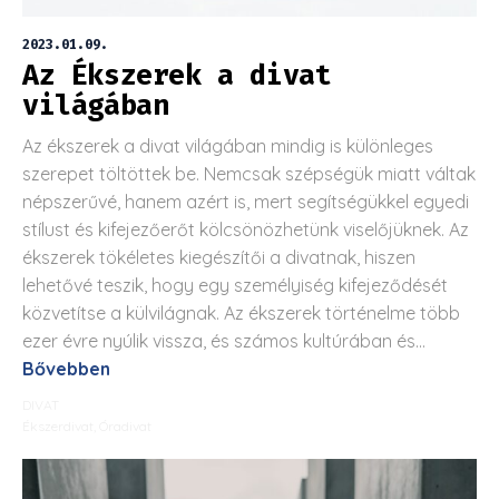
2023.01.09.
Az Ékszerek a divat
világában
Az ékszerek a divat világában mindig is különleges
szerepet töltöttek be. Nemcsak szépségük miatt váltak
népszerűvé, hanem azért is, mert segítségükkel egyedi
stílust és kifejezőerőt kölcsönözhetünk viselőjüknek. Az
ékszerek tökéletes kiegészítői a divatnak, hiszen
lehetővé teszik, hogy egy személyiség kifejeződését
közvetítse a külvilágnak. Az ékszerek történelme több
ezer évre nyúlik vissza, és számos kultúrában és...
Bővebben
DIVAT
Ékszerdivat
,
Óradivat