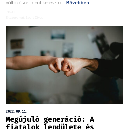
változáson ment keresztül....
Bővebben
DIVAT
Ékszerdivat
,
Sport Divat
2022.09.11.
Megújuló generáció: A
fiatalok lendülete és