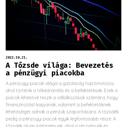
2022.10.21.
A Tőzsde világa: Bevezetés
a pénzügyi piacokba
A pénzügyi piacok világa a gazdaság hajtómotorja,
ahol történik a tőkeáramlás és a befektetések. Ezek a
piacok lehetővé teszik a vállalkozások számára, hogy
finanszírozást kapjanak, valamint a befektetőknek
lehetőséget adnak a pénzük szaporítására. A tőzsdék
pedig a pénzügyi piacok egyik legfontosabb része. A
tőzsdék olyan intézmények, ahol a részvények és