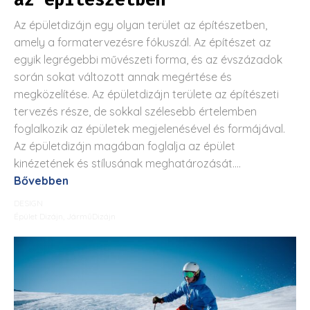
Az épületdizájn egy olyan terület az építészetben,
amely a formatervezésre fókuszál. Az építészet az
egyik legrégebbi művészeti forma, és az évszázadok
során sokat változott annak megértése és
megközelítése. Az épületdizájn területe az építészeti
tervezés része, de sokkal szélesebb értelemben
foglalkozik az épületek megjelenésével és formájával.
Az épületdizájn magában foglalja az épület
kinézetének és stílusának meghatározását....
Bővebben
DESIGN
Épület Dizájn
,
JárműDizájn