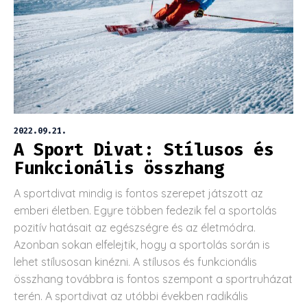
2022.09.21.
A Sport Divat: Stílusos és
Funkcionális összhang
A sportdivat mindig is fontos szerepet játszott az
emberi életben. Egyre többen fedezik fel a sportolás
pozitív hatásait az egészségre és az életmódra.
Azonban sokan elfelejtik, hogy a sportolás során is
lehet stílusosan kinézni. A stílusos és funkcionális
összhang továbbra is fontos szempont a sportruházat
terén. A sportdivat az utóbbi években radikális