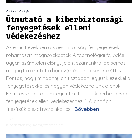
2022.12.29.
Útmutató a kiberbiztonsági
fenyegetések elleni
védekezéshez
Az elmúlt években a kiberbiztonsági fenyegetések
rohamosan megnövekedtek. A technológiai fejlődés
ugyan számtalan előnyt jelent számunkra, de sajnos
megnyitja az utat a bűnözők és a hackerek előtt is.
Fontos, hogy mindannyian tisztában legyünk ezekkel a
fenyegetésekkel és hogyan védekezhetünk ellenük.
Ezért összeállítottunk egy útmutatót a kiberbiztonsági
fenyegetések elleni védekezéshez. 1. Állandóan
frissítsük a szoftvereinket és...
Bővebben
TECH
Kiberbiztonság
,
Környezetvédelem