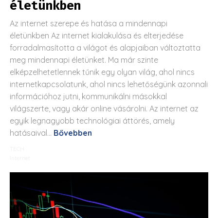
életünkben
Az internet szerepe és hatása a mindennapi
életünkben Az internet kialakulása és elterjedése
forradalmasította a világot és alapjaiban változtatta
meg mindennapi életünket. Ma már szinte
elképzelhetetlennek tűnik egy olyan világ, ahol nincs
internetkapcsolatunk, ahol nincs lehetőségünk azonnali
információhoz jutni, kommunikálni másokkal
világszerte, vagy akár online vásárolni. Az internet az
egyik legnagyobb technológiai áttörés, amely
hatásaival...
Bővebben
TECH
Internet