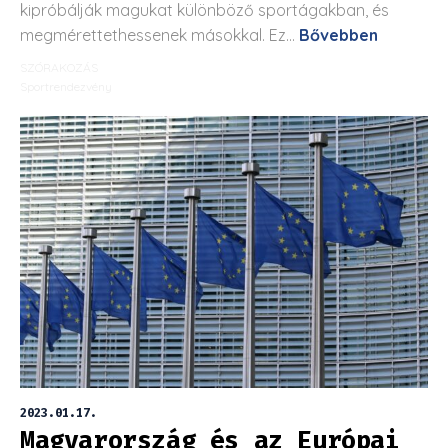
kipróbálják magukat különböző sportágakban, és
megmérettethessenek másokkal. Ez...
Bővebben
SZÓRAKOZÁS
Sportrendezvény
2023.01.17.
Magyarország és az Európai