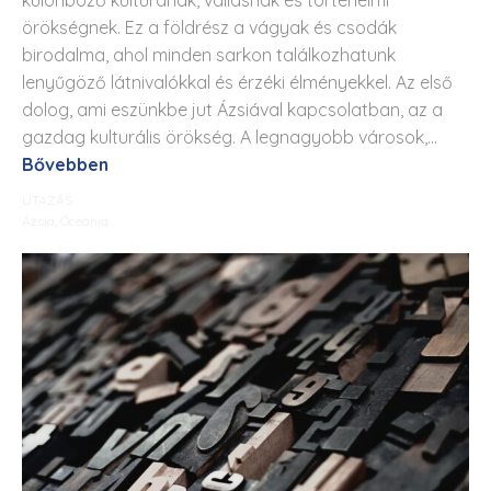
örökségnek. Ez a földrész a vágyak és csodák
birodalma, ahol minden sarkon találkozhatunk
lenyűgöző látnivalókkal és érzéki élményekkel. Az első
dolog, ami eszünkbe jut Ázsiával kapcsolatban, az a
gazdag kulturális örökség. A legnagyobb városok,...
Bővebben
UTAZÁS
Ázsia
,
Óceánia