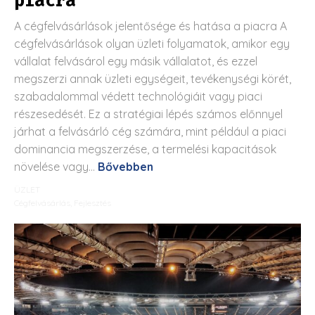
piacra
A cégfelvásárlások jelentősége és hatása a piacra A
cégfelvásárlások olyan üzleti folyamatok, amikor egy
vállalat felvásárol egy másik vállalatot, és ezzel
megszerzi annak üzleti egységeit, tevékenységi körét,
szabadalommal védett technológiáit vagy piaci
részesedését. Ez a stratégiai lépés számos előnnyel
járhat a felvásárló cég számára, mint például a piaci
dominancia megszerzése, a termelési kapacitások
növelése vagy...
Bővebben
ÜZLET
Cégfelvásárlás
,
Fejlesztés