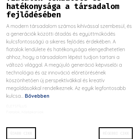
hatékonysága a társadalom
fejlődésében
A modern társadalom számos kihívással szembesül, és
a generációk közötti átadás és együttműködés
kulcsfontosságú a sikeres fejlődés érdekében. A
fiatalok lendülete és hatékonysága elengedhetetlen
ahhoz, hogy a társadalom lépést tudjon tartani a
változó világgal. A megújuló generáció képviselői a
technológia és az innováció előretörésének
köszönhetően új perspektívákkal és kreatív
megoldásokkal rendelkeznek. Az egyik legfontosabb
kulcsa...
Bővebben
ÉLETSTÍLUS
Fiatalok
,
Középkorúak
ÚJABB CIKK
RÉGEBBI CIKK