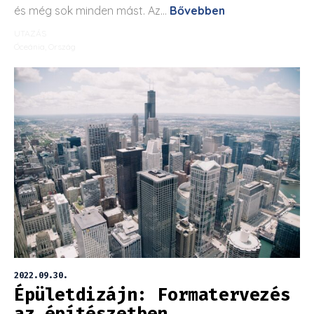
és még sok minden mást. Az...
Bővebben
UTAZÁS
Óceánia
,
Ország
2022.09.30.
Épületdizájn: Formatervezés
az építészetben